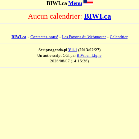
BIWI.ca
Menu
Aucun calendrier:
BIWI.ca
-
-
-
BIWI.ca
Contactez-nous!
Les Favoris du Webmaster
Calendrier
Script:agenda.pl
V 1.1
(2013/02/27)
Un autre script CGI par
BIWI en Ligne
2026/08/07 (14:15:26)